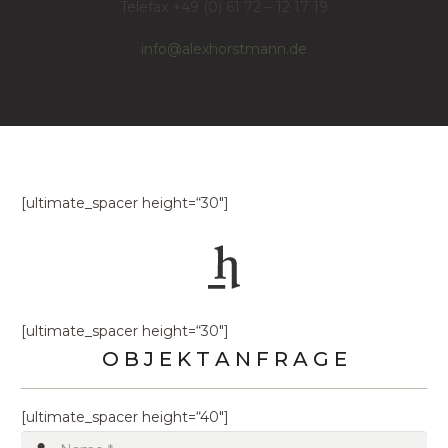
Telefax +49 (0) 61 72 – 12 17 19
info@alexhorstmann.de
[ultimate_spacer height=“30″]
[ultimate_spacer height=“30″]
O B J E K T A N F R A G E
[ultimate_spacer height=“40″]