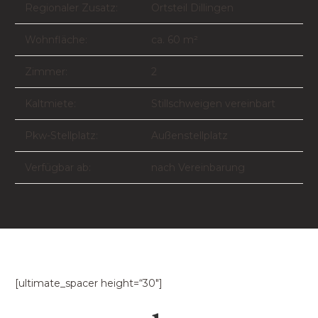
Regionaler Zusatz:
Ortsteil Dillingen
Wohnfläche:
ca. 60 m²
Zimmer:
2
Kaltmiete:
Stillschweigen vereinbart
Pkw-Stellplatz:
Außenstellplatz
Verfügbar ab:
nach Vereinbarung
[ultimate_spacer height=“30″]