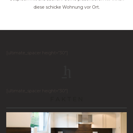
diese schicke Wohnung vor Ort.
[ultimate_spacer height=“30″]
[ultimate_spacer height=“30″]
F A K T E N