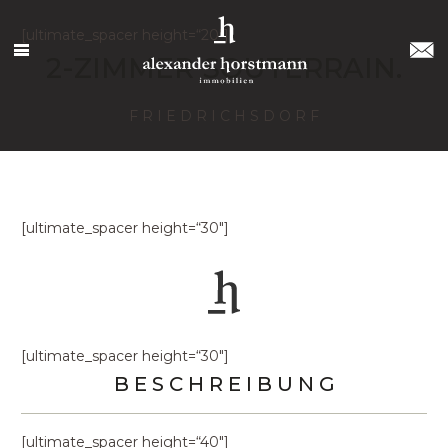
[ultimate_spacer height=“20″]
2-ZIMMER SOUTERRAIN.
F R I E D R I C H S D O R F
[ultimate_spacer height=“30″]
[ultimate_spacer height=“30″]
B E S C H R E I B U N G
[ultimate_spacer height=“40″]