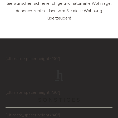
Sie wünschen sich eine ruhige und naturnahe Wohnlage,
dennoch zentral, dann wird Sie diese Wohnung
überzeugen!
[ultimate_spacer height=“30″]
[ultimate_spacer height=“30″]
S O N S T I G E S
[ultimate_spacer height=“40″]