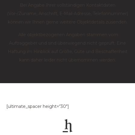
Bei Angabe Ihrer vollständigen Kontaktdaten
(Vor-/Zuname, Anschrift, E-Mail-Adresse, Telefonnummer)
können wir Ihnen gerne weitere Objektdetails zusenden.
Alle objektbezogenen Angaben stammen vom
Auftraggeber und sind überwiegend nicht geprüft. Eine
Haftung im Hinblick auf Größe, Güte und Beschaffenheit
kann daher leider nicht übernommen werden.
[ultimate_spacer height=“30″]