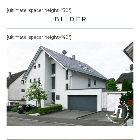
[ultimate_spacer height=“30″]
B I L D E R
[ultimate_spacer height=“40″]