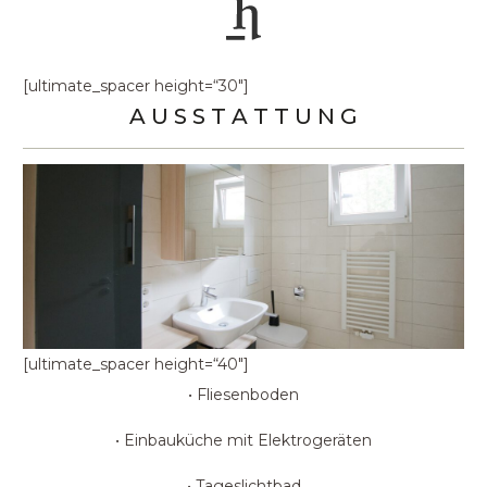
[ultimate_spacer height=“30″]
A U S S T A T T U N G
[ultimate_spacer height=“40″]
• Fliesenboden
• Einbauküche mit Elektrogeräten
• Tageslichtbad