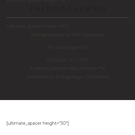
[ultimate_spacer height=“30″]
E N E R G I E A U S W E I S
[ultimate_spacer height=“40″]
Energieausweis für Wohngebäude
Art: bedarfsgerecht
Gültig bis: 13.12.2019
Endenergiebedarf: 85,4 kWh/(m²*a)
Wesentlicher Energieträger: Erdwärme
[ultimate_spacer height=“30″]