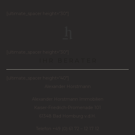
[ultimate_spacer height=“30″]
[ultimate_spacer height=“30″]
I H R B E R A T E R
[ultimate_spacer height=“40″]
Alexander Horstmann
Alexander Horstmann Immobilien
Kaiser-Friedrich-Promenade 101
61348 Bad Homburg v.d.H.
Telefon +49 (0) 61 72 – 12 17 12