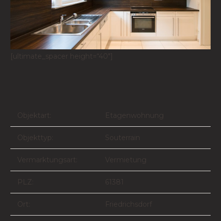
[ultimate_spacer height=“40″]
Objektart:
Etagenwohnung
Objekttyp:
Souterrain
Vermarktungsart:
Vermietung
PLZ:
61381
Ort:
Friedrichsdorf