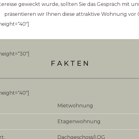
Interesse geweckt wurde, sollten Sie das Gespräch mit u
präsentieren wir Ihnen diese attraktive Wohnung vor 
height=“40″]
height=“30″]
F A K T E N
height=“40″]
Mietwohnung
Etagenwohnung
t:
Dachgeschoss/I.OG