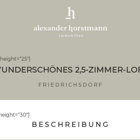
height=“25″]
UNDERSCHÖNES 2,5-ZIMMER-LO
F R I E D R I C H S D O R F
height=“30″]
B E S C H R E I B U N G