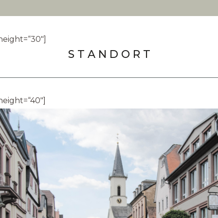
height=“30″]
S T A N D O R T
height=“40″]