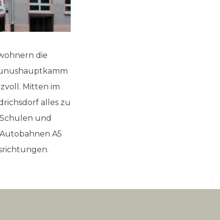
nwohnern die
 Taunushauptkamm
voll. Mitten im
richsdorf alles zu
, Schulen und
e Autobahnen A5
srichtungen.