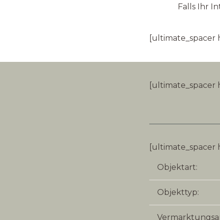
Falls Ihr 
[ultimate_spacer 
[ultimate_spacer 
[ultimate_spacer 
Objektart:
Objekttyp:
Vermarktungsar