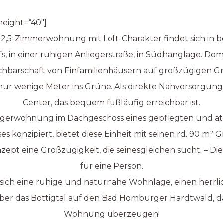
height=“40″]
e 2,5-Zimmerwohnung mit Loft-Charakter findet sich in
fs, in einer ruhigen Anliegerstraße, in Südhanglage. Domi
chbarschaft von Einfamilienhäusern auf großzügigen G
s nur wenige Meter ins Grüne. Als direkte Nahversorgung
Center, das bequem fußläufig erreichbar ist.
iegerwohnung im Dachgeschoss eines gepflegten und at
es konzipiert, bietet diese Einheit mit seinen rd. 90 m²
ept eine Großzügigkeit, die seinesgleichen sucht. – D
für eine Person.
sich eine ruhige und naturnahe Wohnlage, einen herrli
er das Bottigtal auf den Bad Homburger Hardtwald, da
Wohnung überzeugen!