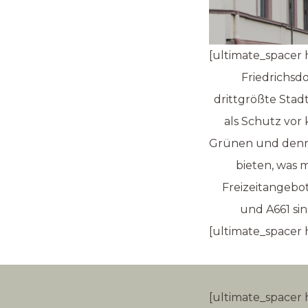
[ultimate_spacer 
Friedrichsd
drittgrößte Sta
als Schutz vor
Grünen und dennoc
bieten, was 
Freizeitangebo
und A661 si
[ultimate_spacer 
[ultimate_spacer 