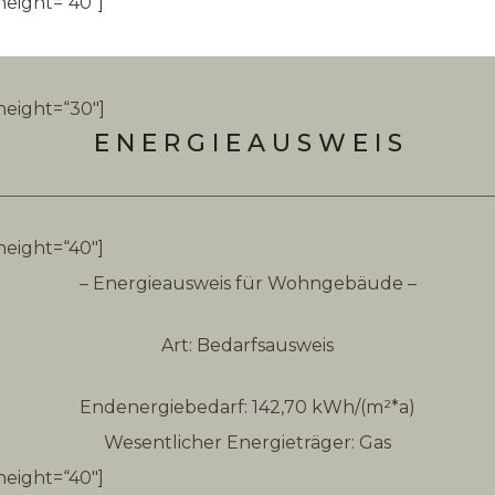
height=“40″]
height=“30″]
E N E R G I E A U S W E I S
height=“40″]
– Energieausweis für Wohngebäude –
Art: Bedarfsausweis
Endenergiebedarf: 142,70 kWh/(m²*a)
Wesentlicher Energieträger: Gas
height=“40″]