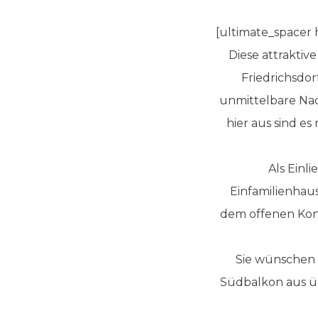
[ultimate_spacer 
Diese attraktiv
Friedrichsdor
unmittelbare Na
hier aus sind e
Als Einl
Einfamilienhaus
dem offenen Konz
Sie wünschen 
Südbalkon aus üb