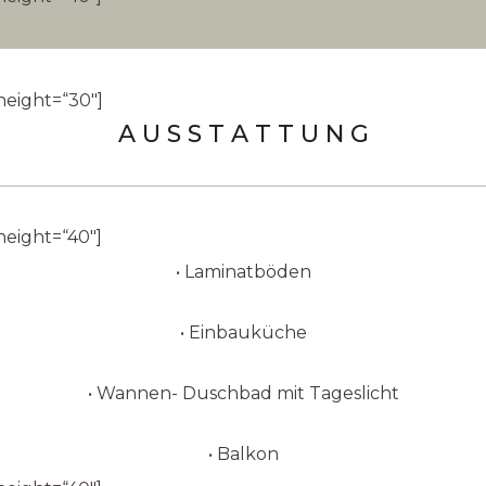
height=“30″]
A U S S T A T T U N G
height=“40″]
• Laminatböden
• Einbauküche
• Wannen- Duschbad mit Tageslicht
• Balkon