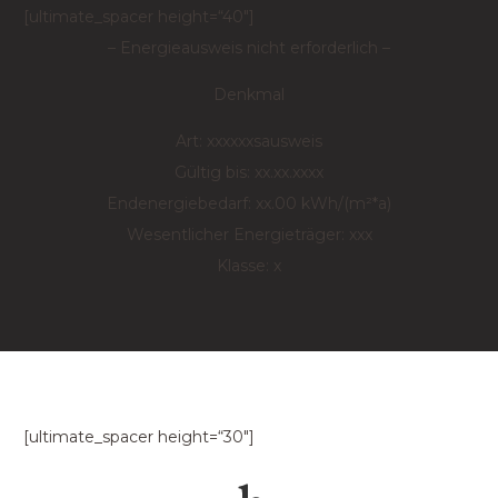
[ultimate_spacer height=“40″]
– Energieausweis nicht erforderlich –
Denkmal
Art: xxxxxxsausweis
Gültig bis: xx.xx.xxxx
Endenergiebedarf: xx.00 kWh/(m²*a)
Wesentlicher Energieträger: xxx
Klasse: x
[ultimate_spacer height=“30″]