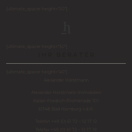
[ultimate_spacer height=“30″]
[ultimate_spacer height=“30″]
I H R B E R A T E R
[ultimate_spacer height=“40″]
Alexander Horstmann
Alexander Horstmann Immobilien
Kaiser-Friedrich-Promenade 101
61348 Bad Homburg v.d.H.
Telefon +49 (0) 61 72 – 12 17 12
Telefax +49 (0) 61 72 – 12 17 19