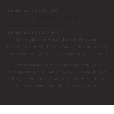
[ultimate_spacer height=“30″]
S O N S T I G E S
[ultimate_spacer height=“40″]
Bei Angabe Ihrer vollständigen Kontaktdaten
(Vor-/Zuname, Anschrift, E-Mail-Adresse, Telefonnummer)
können wir Ihnen gerne weitere Objektdetails zusenden.
Alle objektbezogenen Angaben stammen vom
Auftraggeber und sind überwiegend nicht geprüft. Eine
Haftung im Hinblick auf Größe, Güte und Beschaffenheit
kann daher leider nicht übernommen werden.