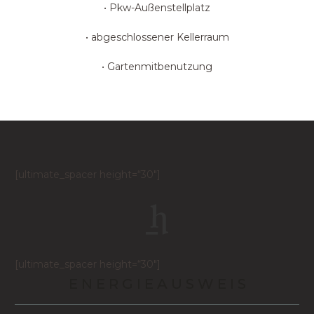
• Pkw-Außenstellplatz
• abgeschlossener Kellerraum
• Gartenmitbenutzung
[ultimate_spacer height=“30″]
[ultimate_spacer height=“30″]
E N E R G I E A U S W E I S