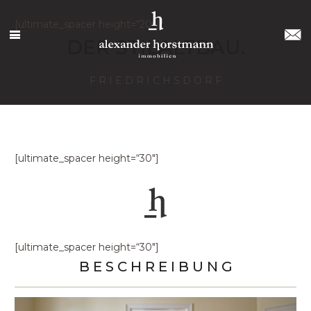
[ultimate_spacer height=“20″]
DER STILALTBAU.
F R I E D R I C H S D O R F
[ultimate_spacer height=“30″]
[ultimate_spacer height=“30″]
B E S C H R E I B U N G