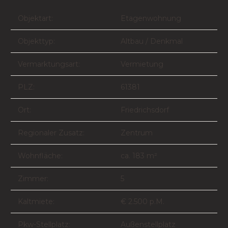
Objektart:
Etagenwohnung
Objekttyp:
Altbau / Denkmal
Vermarktungsart:
Vermietung
PLZ:
61381
Ort:
Friedrichsdorf
Regionaler Zusatz:
Zentrum
Wohnfläche:
ca. 183 m²
Zimmer:
5
Kaltmiete:
€ 2.500 p.M.
Pkw-Stellplatz:
Außenstellplatz