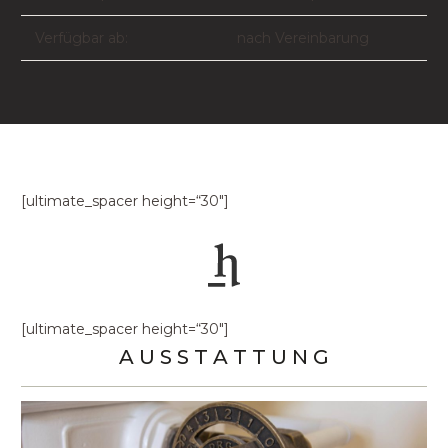
Verfügbar ab:
nach Vereinbarung
[ultimate_spacer height=“30″]
[ultimate_spacer height=“30″]
A U S S T A T T U N G