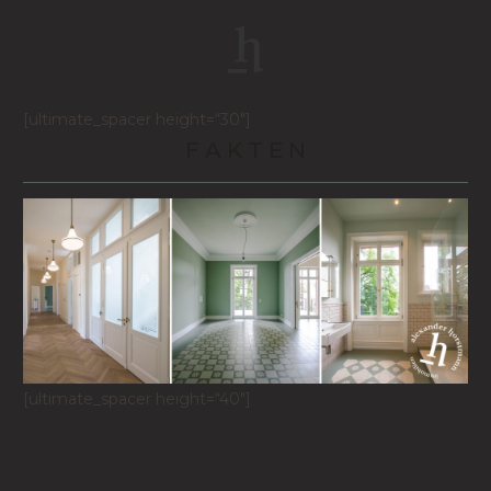
[ultimate_spacer height=“30″]
F A K T E N
[ultimate_spacer height=“40″]