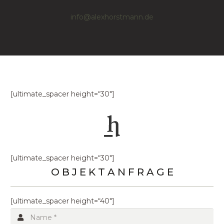
info@alexhorstmann.de
[ultimate_spacer height=“30″]
[ultimate_spacer height=“30″]
O B J E K T A N F R A G E
[ultimate_spacer height=“40″]